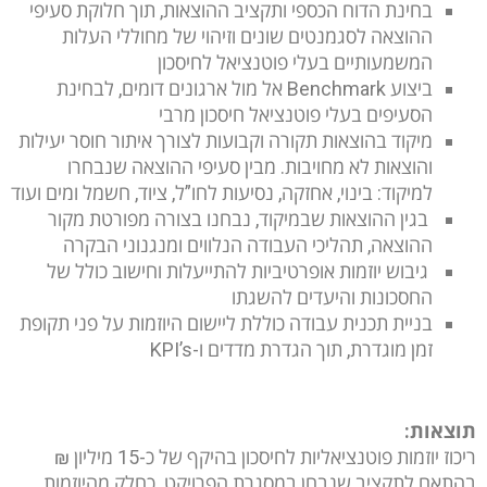
בחינת הדוח הכספי ותקציב ההוצאות, תוך חלוקת סעיפי
ההוצאה לסגמנטים שונים וזיהוי של מחוללי העלות
המשמעותיים בעלי פוטנציאל לחיסכון
ביצוע Benchmark אל מול ארגונים דומים, לבחינת
הסעיפים בעלי פוטנציאל חיסכון מרבי
מיקוד בהוצאות תקורה וקבועות לצורך איתור חוסר יעילות
והוצאות לא מחויבות. מבין סעיפי ההוצאה שנבחרו
למיקוד: בינוי, אחזקה, נסיעות לחו”ל, ציוד, חשמל ומים ועוד
בגין ההוצאות שבמיקוד, נבחנו בצורה מפורטת מקור
ההוצאה, תהליכי העבודה הנלווים ומנגנוני הבקרה
גיבוש יוזמות אופרטיביות להתייעלות וחישוב כולל של
החסכונות והיעדים להשגתו
בניית תכנית עבודה כוללת ליישום היוזמות על פני תקופת
זמן מוגדרת, תוך הגדרת מדדים ו-KPI’s
תוצאות:
ריכוז יוזמות פוטנציאליות לחיסכון בהיקף של כ-15 מיליון ₪
בהתאם לתקציב שנבחן במסגרת הפרויקט. כחלק מהיוזמות