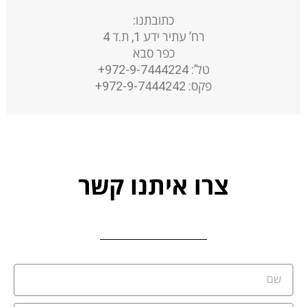
כתובתנו:
רח’ עתיר ידע 1, ת.ד 4
כפר סבא
טל’: 972-9-7444224+
פקס: 972-9-7444242+
צרו איתנו קשר