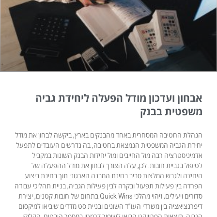
אבחון ועדכון מודל הפעלה ליחידת גביה
משפטית בבנק
הנהלת החטיבה המסחרית באחד מהבנקים בארץ, ביקשה לבחון את מודל
יחידת הגביה המשפטית הנמצאת בחטיבה, בה נדרשים העובדים לתפעל
אדמיניסטרציה רבה מול החייבים ומול יחידות הבנק השונות במקביל
לטיפול בגביית חובות. לכן, עלה הצורך לבחון את מודל ההפעלה של
היחידה ולגבש המלצות סביב בחינת המבנה הארגוני תוך בחינת ביצוע
הפרדה בין פעילות תפעול ובקרה לבין פעילות הגביה, בניית תהליכי עבודה
סדורים ויעילים, זיהוי מהלכי Quick Wins בתחום של חובות קטנים, יצירת
דיפרנציאציה בין משרדי העו”ד השונים ובניית סט מדדים שיביאו למיקסום
הגביה. תוצאות הפרוייקט הביאו לשיפור דרמטי במספר היבטים. הקליקו.