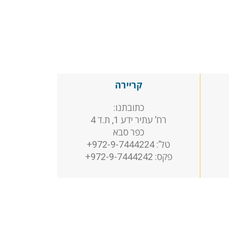
קריירה
כתובתנו:
רח’ עתיר ידע 1, ת.ד 4
כפר סבא
טל’: 972-9-7444224+
פקס: 972-9-7444242+