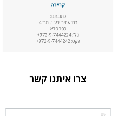
קריירה
כתובתנו:
רח’ עתיר ידע 1, ת.ד 4
כפר סבא
טל’: 972-9-7444224+
פקס: 972-9-7444242+
צרו איתנו קשר