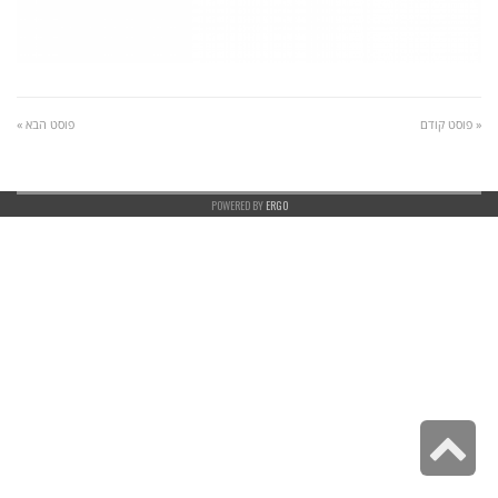
« פוסט קודם
פוסט הבא »
POWERED BY
ERGO
גלילה
לראש