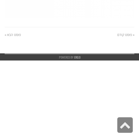
« פוסט קודם
פוסט הבא »
POWERED BY
ERGO
גלילה
לראש