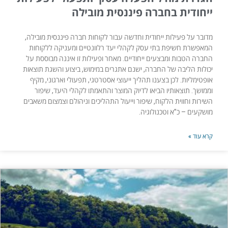
ייחודית בחברה פיננסית מובילה
מדובר על פעילות ייחודית וחדשה עבור לקוחות חברה פיננסית מובילה,
המאפשרת חשיפת בתי עסק לקהלי יעד רלוונטיים ומעניקה ללקוחות
החברה הטבות ומבצעים ייחודיים. מאחר ופעילות זו איננה מבוססת על
יכולות הליבה של החברה, ישנם אתגרים במימוש, ביצוע והשגת תוצאות
אופטימליות. לכן בצענו תהליך ייעוצי אסטרטגי, תפעולי וארגוני, מקיף
וממושך. תוצאותיו הביאו לדיוק המוצר והתאמתו לקהלי היעד, שיפור
השירות וחווית הלקוח, שיפור וייעול התהליכים וניהולם וצמצום משאבים
מושקעים – כ”א וטכנולוגיה.
קרא עוד »