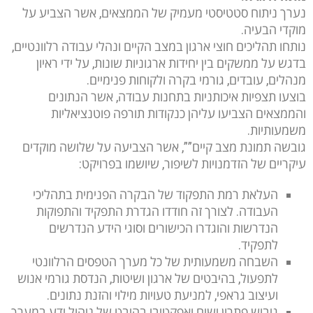
נערך ניתוח סטטיסטי מעמיק של הממצאים, אשר הצביע על
מוקדי הבעיה.
נותחו תהליכים חוצי ארגון במצב הקיים ונהלי עבודה רלוונטיים,
בדגש על ממשקים בין יחידות ארגוניות שונות, על ידי ראיון
מנהלים, עובדים, גורמי בקרה ולקוחות פנימיים.
בוצעו תצפיות איכותניות בתחנות עבודה, אשר הנתונים
והממצאים הצביעו עליהן כנקודות תורפה פוטנציאליות
משמעותיות.
גובשה תמונת מצב קיים””, אשר הצביעה על שלושה מוקדים
עיקריים של הזדמנויות לשיפור, שיושמו בפרויקט:
העלאת רמת התפקוד של הבקרה הפנימית בתהליכי
העבודה. לצורך זה חודדו הגדרת התפקיד והתפוקות
הנדרשות והוגדרו הכישורים וסוגי הידע הנדרשים
לתפקיד.
השבחה משמעותית של כל מערך הטפסים הרלוונטי
לתפעול, בהיבטים של ארגון ושיטות, הנדסת גורמי אנוש
ועיצוב גראפי, למניעת טעויות מילוי והזנת נתונים.
גיבוש פתרון ישים ואפקטיבי בהיבט של ניהול ידע במערך