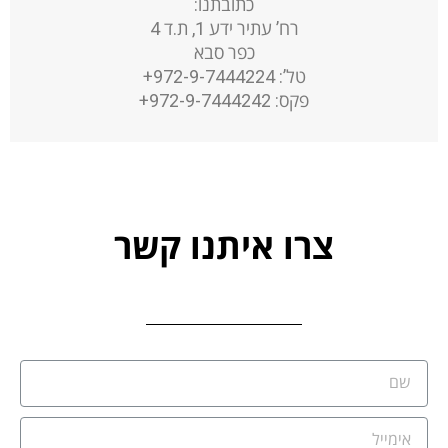
כתובתנו:
רח’ עתיר ידע 1, ת.ד 4
כפר סבא
טל’: 972-9-7444224+
פקס: 972-9-7444242+
צרו איתנו קשר