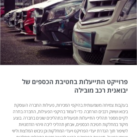
פרוייקט התייעלות בחטיבת הכספים של
יבואנית רכב מובילה
בעקבות צמיחה משמעותית בהיקפי המכירות, פעילות החברה העוסקת
ביבוא ושיווק רכבים הורחבה. כדי לעמוד בהיקפי הפעילות, החברה בחרה
לקיים מספר תהליכי התייעלות תפעולית בתהליכים שונים בחברה. בוצע
מיקוד במחלקות חטיבת הכספים, אבחון תהליכי ליבה וזיהוי הזדמנויות
לשיפור תוך הגדרת יעדי הפרויקט ויעדי המחלקות וכן גיבוש המלצות וליווי