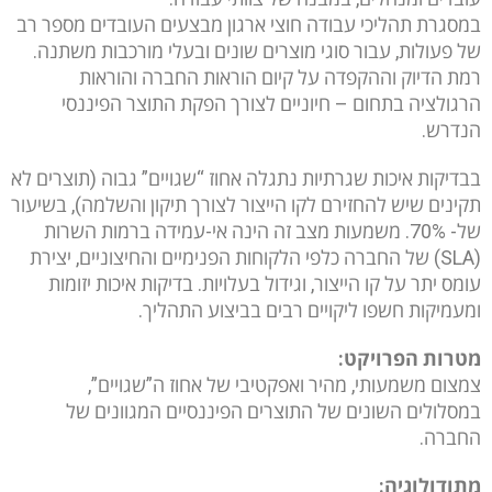
במסגרת תהליכי עבודה חוצי ארגון מבצעים העובדים מספר רב
של פעולות, עבור סוגי מוצרים שונים ובעלי מורכבות משתנה.
רמת הדיוק וההקפדה על קיום הוראות החברה והוראות
הרגולציה בתחום – חיוניים לצורך הפקת התוצר הפיננסי
הנדרש.
בבדיקות איכות שגרתיות נתגלה אחוז “שגויים” גבוה (תוצרים לא
תקינים שיש להחזירם לקו הייצור לצורך תיקון והשלמה), בשיעור
של- 70%. משמעות מצב זה הינה אי-עמידה ברמות השרות
(SLA) של החברה כלפי הלקוחות הפנימיים והחיצוניים, יצירת
עומס יתר על קו הייצור, וגידול בעלויות. בדיקות איכות יזומות
ומעמיקות חשפו ליקויים רבים בביצוע התהליך.
מטרות הפרויקט:
צמצום משמעותי, מהיר ואפקטיבי של אחוז ה”שגויים”,
במסלולים השונים של התוצרים הפיננסיים המגוונים של
החברה.
מתודולוגיה: