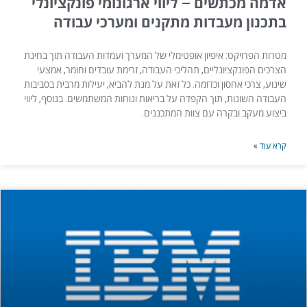
אדמה מכתשים – ליווי ארגונומי פונקציונלי
בתכנון מעבדות מתקנים ומערכי עבודה
מטרות הפרויקט: איפיון אופטימלי של המערך ועמדות העבודה תוך בחינת
הצרכים הפונקציונליים, תהליכי העבודה, זרימת עובדים וחומר, אמצעי
שינוע, צרכי אחסון וכדומה. כל זאת על מנת להביא, יעילות מרבית בסביבות
העבודה השונות, תוך הקפדה על בריאות ונוחות המשתמשים. בנוסף, ליווי
ביצוע מעקב ובקרה עם צוות המתכננים.
קרא עוד »