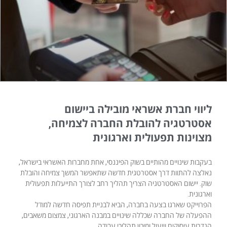
ליווי חברת אשראי מובילה ביישום
אסטרטגיה להובלת החברה לצמיחה,
מצוינות תפעולית וארגונית
בעקבות שינויים מהותיים בשוק הפיננסי, אחת מחברות האשראי בישראל,
נאלצה להתוות דרך אסטרטגית חדשה שתאפשר המשך צמיחה והובלת
שוק. יישום האסטרטגיה הצריך תהליך רחב לצורך התייעלות תפעולית
וארגונית.
הפרוייקט שארגו בצעה בחברה, הביא לבניית תפיסה חדשה למודל
ההפעלה של החברה שכללה שינויים במבנה הארגוני, צמצום משאבים,
הגדרות עיסוקים וייעול ומיכון תהליכי עבודה.