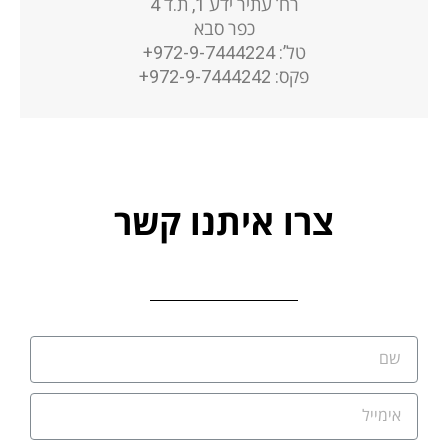
רח’ עתיר ידע 1, ת.ד 4
כפר סבא
טל’: 972-9-7444224+
פקס: 972-9-7444242+
צרו איתנו קשר