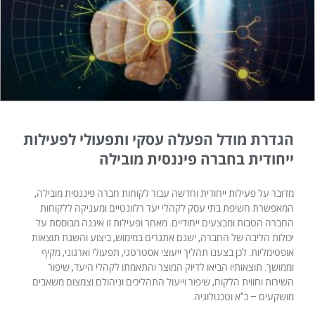
הגדרת מודל הפעלה עסקי ותפעולי לפעילות
ייחודית בחברה פיננסית מובילה
מדובר על פעילות ייחודית וחדשה עבור לקוחות חברה פיננסית מובילה,
המאפשרת חשיפת בתי עסק לקהלי יעד רלוונטיים ומעניקה ללקוחות
החברה הטבות ומבצעים ייחודיים. מאחר ופעילות זו איננה מבוססת על
יכולות הליבה של החברה, ישנם אתגרים במימוש, ביצוע והשגת תוצאות
אופטימליות. לכן בצענו תהליך ייעוצי אסטרטגי, תפעולי וארגוני, מקיף
וממושך. תוצאותיו הביאו לדיוק המוצר והתאמתו לקהלי היעד, שיפור
השירות וחווית הלקוח, שיפור וייעול התהליכים וניהולם וצמצום משאבים
מושקעים – כ”א וטכנולוגיה.