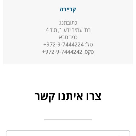
קריירה
כתובתנו:
רח’ עתיר ידע 1, ת.ד 4
כפר סבא
טל’: 972-9-7444224+
פקס: 972-9-7444242+
צרו איתנו קשר