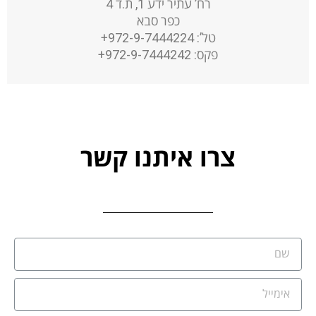
רח’ עתיר ידע 1, ת.ד 4
כפר סבא
טל’: 972-9-7444224+
פקס: 972-9-7444242+
צרו איתנו קשר