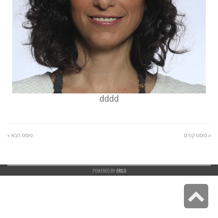
dddd
« פוסט קודם
פוסט הבא »
POWERED BY
ERGO
גלילה
לראש