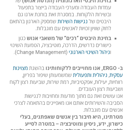
בחינת היבטי הארגונומיה (הנדסת אנוש)
של
עמדות העבודה ומערכי העבודה בייצור בתפעול
ובשירות הלקוחות. במסגרת זאת בוחנת ארגו גם
היבטים של
נגישות השירות
שמספק הארגון בהתאם
לחוק שוויון זכויות לאנשים עם מוגבלות.
בחינת היבטים “רכים” של משאבי אנוש
כגון
כישורים נדרשים, הדרכה, מוטיבציה, הטמעת השינוי
ו
ניהול השינוי הארגוני
(Change Management).
ב- ERGO, אנו מחוייבים ללקוחותינו
בהשגת
מצוינות
עסקית
,
ניהולית ותפעולית
שמשמעותן שיפור בפריון,
רווחיות, יעילות, אפקטיביות, רמת שירות, שביעות רצון לקוח
ושביעות רצון העובדים.
אנו עושים זאת גם מתוך מודעות ומחויבות לנגישות
הסביבה והשירותים אותם אנו מאפיינים בהתאמה לצרכי
אנשים עם מוגבלות.
מטרתינו, היא חיבור בין אנשים שאפתנים, בעלי
כישרון, ידע, ניסיון ומוטיבציה – במטרה לסייע