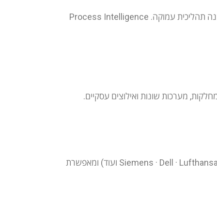
יוזמות AI רבות נכשלות בשלב ה-Scale כי חסרה להן הבנה תהליכית עמוקה. Process Intelligence
Celonis משרתת מעל 1,500 חברות גלובליות (Siemens · Dell · Lufthansa · Lockheed Martin · P&G Deutsche Bank · Morgan Stanley ועוד) ומאפשרת