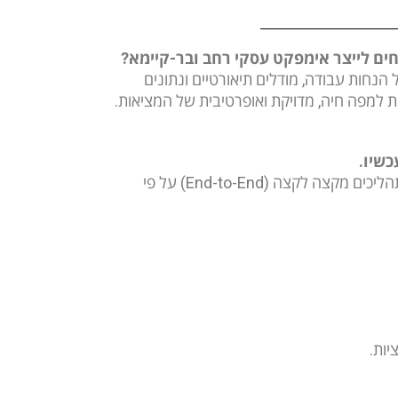
ים לייצר אימפקט עסקי רחב ובר-קיימא?
נחות עבודה, מודלים תיאורטיים ונתונים
 למפה חיה, מדויקת ואופרטיבית של המציאות.
שיו.
PI היא שכבת טכנולוגיה מתקדמת המתחברת לכלל מערכות הליבה בארגון (ERP, CRM, SCM וכו׳), משחזרת את התהליכים מקצה לקצה (End-to-End) על פי
יות.