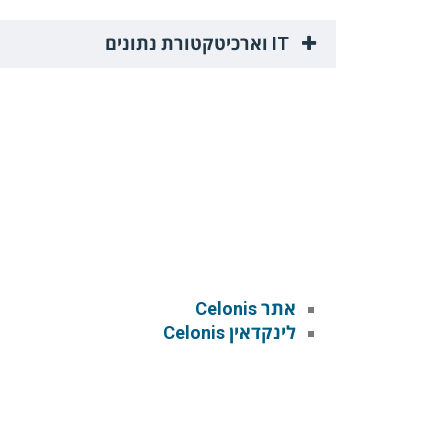
IT וארכיטקטורת נתונים
אתר Celonis
לינקדאין Celonis