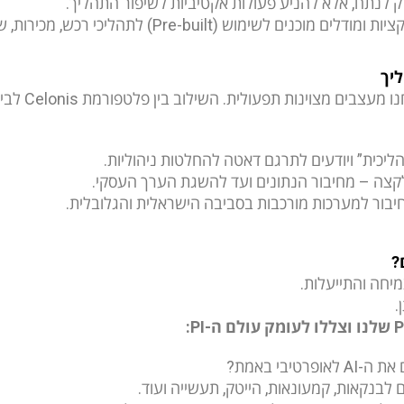
ק לנתח, אלא להניע פעולות אקטיביות לשיפור התהליך.
מאות אפליקציות ומודלים מוכנים לשימוש (lt
יך
יכית” ויודעים לתרגם דאטה להחלטות ניהוליות.
לקצה – מחיבור הנתונים ועד להשגת הערך העסקי.
חיבור למערכות מורכבות בסביבה הישראלית והגלובלית.
?
מיחה והתייעלות.
.
P
שלנו
ו
צללו לעומק עולם ה-
PI
:
אופרטיבי באמת?
ים לבנקאות, קמעונאות, הייטק, תעשייה ועוד.