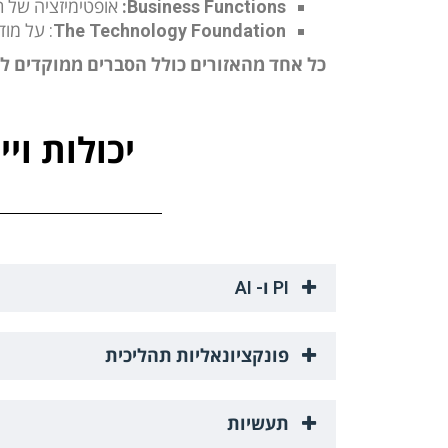
Business Functions
:
אופטימיזציה של תהליכי O2C, P2P, מלאי, ייצור, כספים,
The Technology Foundation
: על מודל הנתונים, גי
כל אחד מהאזורים כולל הסברים ממוקדים לצד
יכולות ויישו
PI ו- AI
פונקציונאליות תהליכית
תעשיות