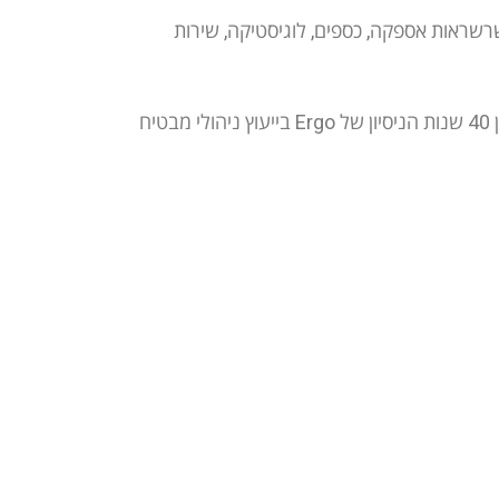
Pre-bui) לתהליכי רכש, מכירות, שרשראות אספקה, כספים, לוגיסטיקה, שירות
ב-Ergo אנחנו לא רק מטמיעים טכנולוגיה – אנחנו מעצבים מצוינות תפעולית. השילוב בין פלטפורמת Celonis לבין 40 שנות הניסיון של Ergo בייעוץ ניהולי מבטיח