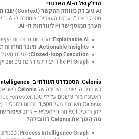
הדלק של ה-
AI
הארגוני
AI
טוב רק כעומק ההקשר (
Context
) שבו ה
מספקת את “מערכת העצבים” שחסרה ל-AI כדי להפוך ליעיל באמת.
הערך המוסף של
PI
לעולמות ה-
AI
:
Explainable AI
:
החלטות מבוססות הקשר ע
Actionable Insights
:
מעבר מתחזיות תיא
Closed-loop Execution
:
סגירת מעגל אוטומטית
The PI Graph
:
יצירת מודל נתונים אובייקטיבי (Object-Centric) המאפשר ל-AI להבין קשרים מורכבים בין מחלקות, מערכות ש
Celonis
: הסטנדרט העולמי ב-
Intelligence
כשותפה הרשמית והיחידה של
Celonis
ראשונה מזה 3 שנים על ידי Gartner, Forrester, IDC ו- Everest Group.
להן להשיג ROI מהיר להפליא – לרוב
שיפור של 10-30% במדדי 
מה הופך את
Celonis
למובילה?
Process Intelligence Graph
:
טכנולוגי