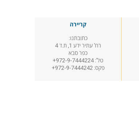
קריירה
כתובתנו:
רח’ עתיר ידע 1, ת.ד 4
כפר סבא
טל’: 972-9-7444224+
פקס: 972-9-7444242+