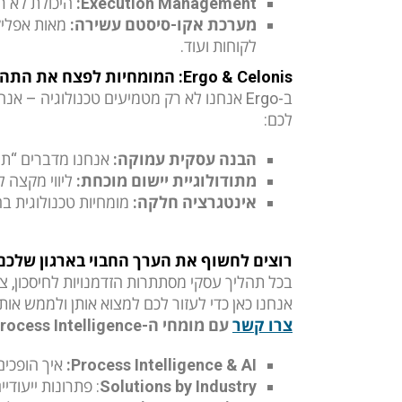
Execution Management
:
היכולת לא ר
מערכת אקו-סיסטם עשירה:
לקוחות ועוד.
Ergo & Celonis
: המומחיות לפצח את התהל
לכם:
הבנה עסקית עמוקה:
אנחנו מדברים “תהל
מתודולוגיית יישום מוכחת:
ליווי מקצה 
אינטגרציה חלקה:
מומחיות טכנולוגית ב
רוצים לחשוף את הערך החבוי בארגון שלכם
בכל תהליך עסקי מסתתרות הזדמנויות לחיסכון, צ
אנחנו כאן כדי לעזור לכם למצוא אותן ולממש אותן
צרו קשר
עם מומחי ה-
rocess Intelligence
Process Intelligence & AI
:
איך הופכים את ה-AI ל
Solutions by Industry
: פתרונות ייעודי