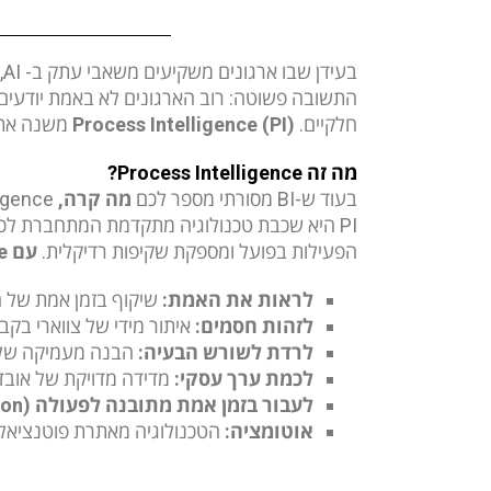
בעידן שבו ארגונים משקיעים משאבי עתק ב- AI, אוטומציה ו- Analytics, נשאלת השאלה:
התשובה פשוטה: רוב הארגונים לא באמת יודעים 
חלקיים.
)
PI
(
Intelligence
Process
משנה את ח
מה זה
Process Intelligence
?
בעוד ש-BI מסורתי מספר לכם
מה קרה,
Process Intelligence חושף
הפעילות בפועל ומספקת שקיפות רדיקלית.
עם
Process Intelligence
לראות את האמת:
שיקוף בזמן אמת של 
לזהות חסמים:
איתור מידי של צווארי בקב
לרדת לשורש הבעיה:
הבנה מעמיקה של ה
לכמת ערך עסקי:
מדידה מדויקת של אובדן
לעבור בזמן אמת מתובנה לפעולה (
ion
אוטומציה:
הטכנולוגיה מאתרת פוטנציאל 