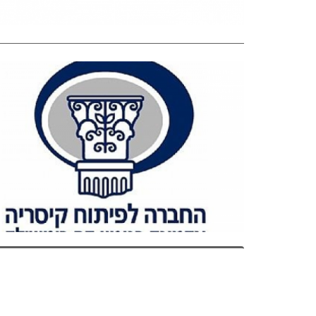
ENTREPRE
NEURSHI
P AND CO
NSTRUCTI
ON