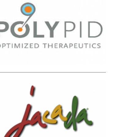
הייטק
HIGH TEC
H