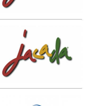
הייטק
NONPROF
IT ORGAN
IZATION