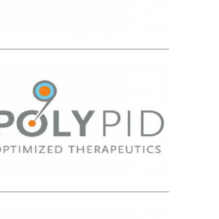
HIGH TEC
H