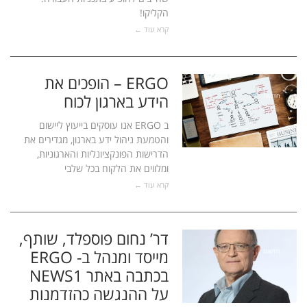
הקליקו!
קרא עוד ←
ERGO – הופכים את
הידע בארגון לכוח
חדשות
ב ERGO אנו עוסקים בייעוץ ליישום
והטמעת ניהול ידע בארגון, מגדירים את
הדרישות הפונקציונליות והארגוניות,
ומלווים את הלקוח בכל שלבי
קרא עוד ←
דר’ נחום פוספלד, שותף,
מייסד ומנהל ב- ERGO
חדשות
בכתבה באתר NEWS1
על ההנגשה כהזדמנות